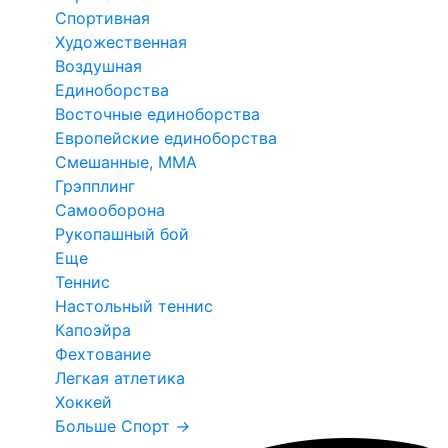
Спортивная
Художественная
Воздушная
Единоборства
Восточные единоборства
Европейские единоборства
Смешанные, ММА
Грэпплинг
Самооборона
Рукопашный бой
Еще
Теннис
Настольный теннис
Капоэйра
Фехтование
Легкая атлетика
Хоккей
Больше Спорт
→