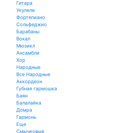
Гитара
Укулеле
Фортепиано
Сольфеджио
Барабаны
Вокал
Мюзикл
Ансамбли
Хор
Народные
Все Народные
Аккордеон
Губная гармошка
Баян
Балалайка
Домра
Гармонь
Еще
Смычковые