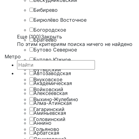
Бескудниковский
Бибирево
Бирюлёво Восточное
Богородское
Еще (100)
Закрыть
Братеево
По этим критериям поиска ничего не найдено
Бутово Северное
Метро
Бутово Южное
Бутырский
Автозаводская
Внуковское
Академическая
Войковский
Алексеевская
Выхино-Жулебино
Алма-Атинская
Гагаринский
Аминьевская
Головинский
Аннино
Гольяново
Арбатская