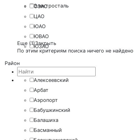
Электросталь
СЗАО
ЦАО
ЮАО
ЮВАО
Еще (1)
Закрыть
ЮЗАО
По этим критериям поиска ничего не найдено
Район
Алексеевский
Арбат
Аэропорт
Бабушкинский
Балашиха
Басманный