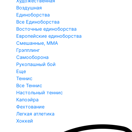
Художественная
Воздушная
Единоборства
Все Единоборства
Восточные единоборства
Европейские единоборства
Смешанные, ММА
Грэпплинг
Самооборона
Рукопашный бой
Еще
Теннис
Все Теннис
Настольный теннис
Капоэйра
Фехтование
Легкая атлетика
Хоккей