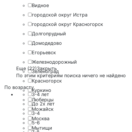
Видное
городской округ Истра
городской округ Красногорск
Долгопрудный
Домодедово
Егорьевск
Железнодорожный
Еще (22)
Закрыть
Зеленоград
По этим критериям поиска ничего не найдено
Красногорск
По возрасту
Куркино
3-4 лет
Люберцы
До 2х лет
Можайск
3-4
Москва
5-6
Мытищи