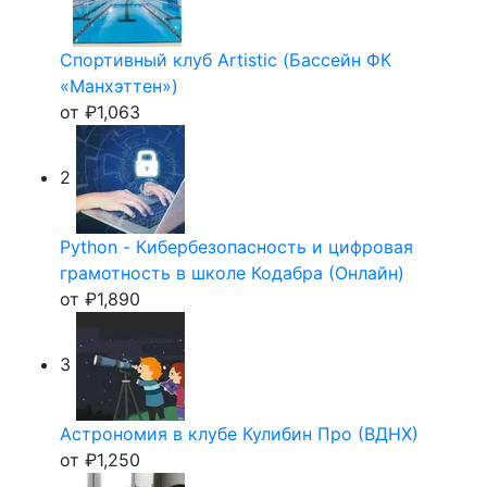
Спортивный клуб Artistic (Бассейн ФК
«Манхэттен»)
от
₽
1,063
2
Python - Кибербезопасность и цифровая
грамотность в школе Кодабра (Онлайн)
от
₽
1,890
3
Астрономия в клубе Кулибин Про (ВДНХ)
от
₽
1,250