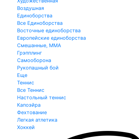
Художественная
Воздушная
Единоборства
Все Единоборства
Восточные единоборства
Европейские единоборства
Смешанные, ММА
Грэпплинг
Самооборона
Рукопашный бой
Еще
Теннис
Все Теннис
Настольный теннис
Капоэйра
Фехтование
Легкая атлетика
Хоккей