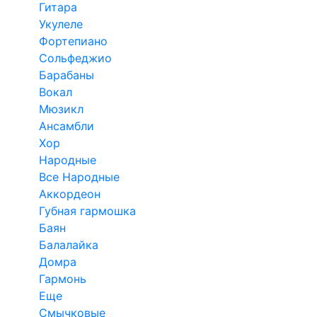
Гитара
Укулеле
Фортепиано
Сольфеджио
Барабаны
Вокал
Мюзикл
Ансамбли
Хор
Народные
Все Народные
Аккордеон
Губная гармошка
Баян
Балалайка
Домра
Гармонь
Еще
Смычковые