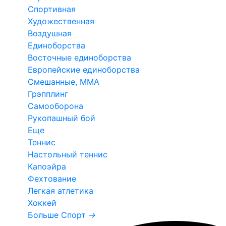
Спортивная
Художественная
Воздушная
Единоборства
Восточные единоборства
Европейские единоборства
Смешанные, ММА
Грэпплинг
Самооборона
Рукопашный бой
Еще
Теннис
Настольный теннис
Капоэйра
Фехтование
Легкая атлетика
Хоккей
Больше Спорт
→