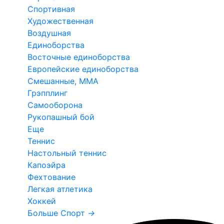
Спортивная
Художественная
Воздушная
Единоборства
Восточные единоборства
Европейские единоборства
Смешанные, ММА
Грэпплинг
Самооборона
Рукопашный бой
Еще
Теннис
Настольный теннис
Капоэйра
Фехтование
Легкая атлетика
Хоккей
Больше Спорт
→