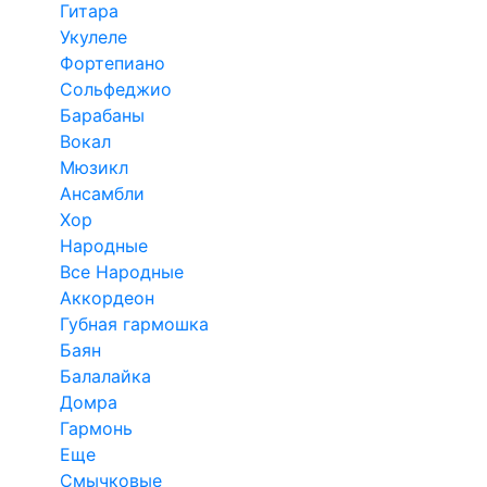
Гитара
Укулеле
Фортепиано
Сольфеджио
Барабаны
Вокал
Мюзикл
Ансамбли
Хор
Народные
Все Народные
Аккордеон
Губная гармошка
Баян
Балалайка
Домра
Гармонь
Еще
Смычковые