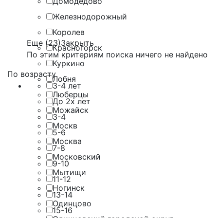
Домодедово
Железнодорожный
Королев
Еще (23)
Закрыть
Красногорск
По этим критериям поиска ничего не найдено
Куркино
По возрасту
Лобня
3-4 лет
Люберцы
До 2х лет
Можайск
3-4
Москв
5-6
Москва
7-8
Московский
9-10
Мытищи
11-12
Ногинск
13-14
Одинцово
15-16