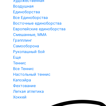
Художественная
Воздушная
Единоборства
Все Единоборства
Восточные единоборства
Европейские единоборства
Смешанные, ММА
Грэпплинг
Самооборона
Рукопашный бой
Еще
Теннис
Все Теннис
Настольный теннис
Капоэйра
Фехтование
Легкая атлетика
Хоккей