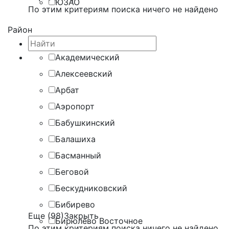
ЮЗАО
По этим критериям поиска ничего не найдено
Район
Академический
Алексеевский
Арбат
Аэропорт
Бабушкинский
Балашиха
Басманный
Беговой
Бескудниковский
Бибирево
Еще (98)
Закрыть
Бирюлёво Восточное
По этим критериям поиска ничего не найдено