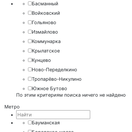
Басманный
Войковский
Гольяново
Измайлово
Коммунарка
Крылатское
Кунцево
Ново-Переделкино
Тропарёво-Никулино
Южное Бутово
По этим критериям поиска ничего не найдено
Метро
Бауманская