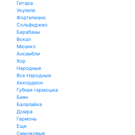
Гитара
Укулеле
Фортепиано
Сольфеджио
Барабаны
Вокал
Мюзикл
Ансамбли
Хор
Народные
Все Народные
Аккордеон
Губная гармошка
Баян
Балалайка
Домра
Гармонь
Еще
Смычковые