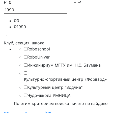
₽
–
₽
₽
0
₽
1990
Клуб, секция, школа
Roboschool
RoboUniver
Инжинириум МГТУ им. Н.Э. Баумана
Культурно-спортивный центр «Форвард»
Культурный центр "Зодчие"
Чудо-школа УМНИЦА
По этим критериям поиска ничего не найдено