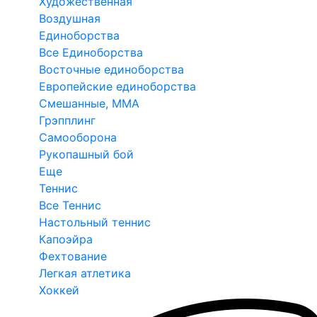
Художественная
Воздушная
Единоборства
Все Единоборства
Восточные единоборства
Европейские единоборства
Смешанные, ММА
Грэпплинг
Самооборона
Рукопашный бой
Еще
Теннис
Все Теннис
Настольный теннис
Капоэйра
Фехтование
Легкая атлетика
Хоккей