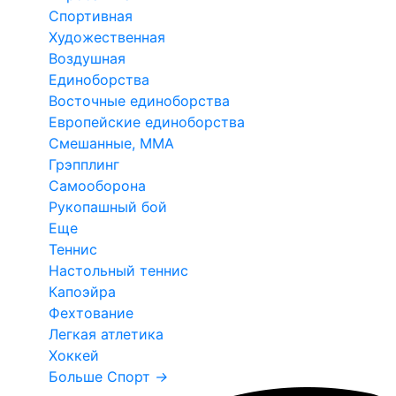
Спортивная
Художественная
Воздушная
Единоборства
Восточные единоборства
Европейские единоборства
Смешанные, ММА
Грэпплинг
Самооборона
Рукопашный бой
Еще
Теннис
Настольный теннис
Капоэйра
Фехтование
Легкая атлетика
Хоккей
Больше Спорт
→