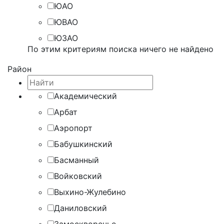
ЮАО
ЮВАО
ЮЗАО
По этим критериям поиска ничего не найдено
Район
Академический
Арбат
Аэропорт
Бабушкинский
Басманный
Войковский
Выхино-Жулебино
Даниловский