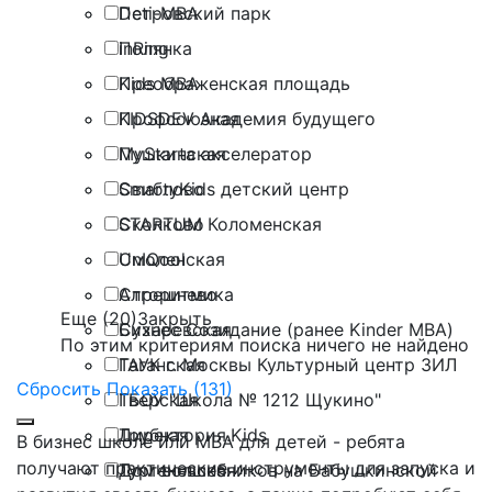
Петровский парк
Deti-MBA
Полянка
inRing
Преображенская площадь
Kids MBA
Профсоюзная
KIDSDEV Академия будущего
Пушкинская
MyStarta акселератор
Свиблово
SmartyKids детский центр
Сколково
STARTUM Коломенская
Смоленская
UnIQool
Стрешнево
Алгоритмика
Еще (20)
Закрыть
Сухаревская
Бизнес Созидание (ранее Kinder MBA)
По этим критериям поиска ничего не найдено
Таганская
ГАУК г. Москвы Культурный центр ЗИЛ
Сбросить
Показать (131)
Тверская
ГБОУ "Школа № 1212 Щукино"
Трубная
Директория.Kids
В бизнес школе или МВА для детей - ребята
получают практические инструменты для запуска и
Тургеневская
Дом волшебников на Бабушкинской