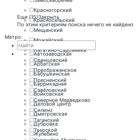
Замоскворечье
Красногорский
Еще (15)
Закрыть
Красносельский
По этим критериям поиска ничего не найдено
Мещанский
Метро
Можайский
Нагатино-Садовники
Автозаводская
Одинцовский
Арбатская
Преображенское
Бабушкинская
Пресненский
Баррикадная
Савёловский
Войковская
Северное Медведково
Деловой центр
Силино
Дмитровская
Таганский
Дубровка
Тверской
Жулебино