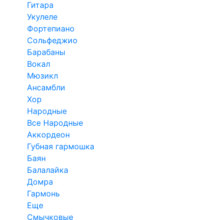
Гитара
Укулеле
Фортепиано
Сольфеджио
Барабаны
Вокал
Мюзикл
Ансамбли
Хор
Народные
Все Народные
Аккордеон
Губная гармошка
Баян
Балалайка
Домра
Гармонь
Еще
Смычковые