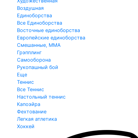
Художественная
Воздушная
Единоборства
Все Единоборства
Восточные единоборства
Европейские единоборства
Смешанные, ММА
Грэпплинг
Самооборона
Рукопашный бой
Еще
Теннис
Все Теннис
Настольный теннис
Капоэйра
Фехтование
Легкая атлетика
Хоккей