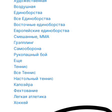
Художественная
Воздушная
Единоборства
Все Единоборства
Восточные единоборства
Европейские единоборства
Смешанные, ММА
Грэпплинг
Самооборона
Рукопашный бой
Еще
Теннис
Все Теннис
Настольный теннис
Капоэйра
Фехтование
Легкая атлетика
Хоккей