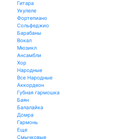
Гитара
Укулеле
Фортепиано
Сольфеджио
Барабаны
Вокал
Мюзикл
Ансамбли
Хор
Народные
Все Народные
Аккордеон
Губная гармошка
Баян
Балалайка
Домра
Гармонь
Еще
Смычковые