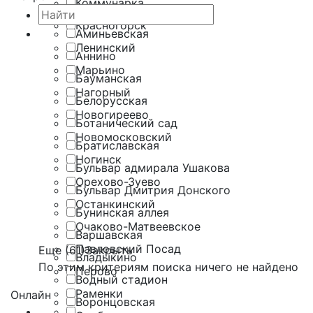
Коммунарка
Красногорск
Аминьевская
Ленинский
Аннино
Марьино
Бауманская
Нагорный
Белорусская
Новогиреево
Ботанический сад
Новомосковский
Братиславская
Ногинск
Бульвар адмирала Ушакова
Орехово-Зуево
Бульвар Дмитрия Донского
Останкинский
Бунинская аллея
Очаково-Матвеевское
Варшавская
Павловский Посад
Еще (61)
Закрыть
Владыкино
По этим критериям поиска ничего не найдено
Перово
Водный стадион
Раменки
Онлайн
Воронцовская