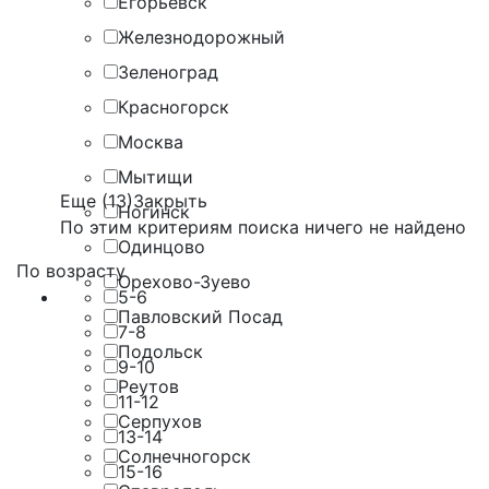
Егорьевск
Железнодорожный
Зеленоград
Красногорск
Москва
Мытищи
Еще (13)
Закрыть
Ногинск
По этим критериям поиска ничего не найдено
Одинцово
По возрасту
Орехово-Зуево
5-6
Павловский Посад
7-8
Подольск
9-10
Реутов
11-12
Серпухов
13-14
Солнечногорск
15-16