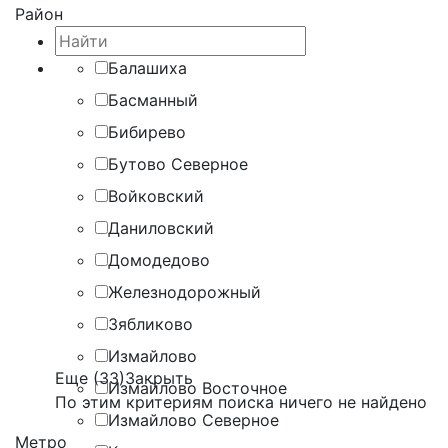
Район
Балашиха
Басманный
Бибирево
Бутово Северное
Войковский
Даниловский
Домодедово
Железнодорожный
Зябликово
Измайлово
Еще (33)
Закрыть
Измайлово Восточное
По этим критериям поиска ничего не найдено
Измайлово Северное
Метро