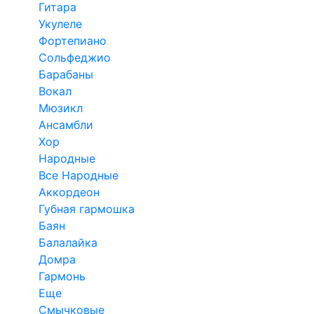
Гитара
Укулеле
Фортепиано
Сольфеджио
Барабаны
Вокал
Мюзикл
Ансамбли
Хор
Народные
Все Народные
Аккордеон
Губная гармошка
Баян
Балалайка
Домра
Гармонь
Еще
Смычковые