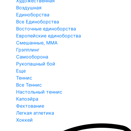
Художественная
Воздушная
Единоборства
Все Единоборства
Восточные единоборства
Европейские единоборства
Смешанные, ММА
Грэпплинг
Самооборона
Рукопашный бой
Еще
Теннис
Все Теннис
Настольный теннис
Капоэйра
Фехтование
Легкая атлетика
Хоккей