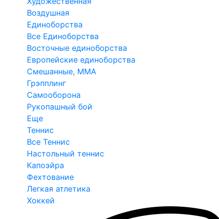
Художественная
Воздушная
Единоборства
Все Единоборства
Восточные единоборства
Европейские единоборства
Смешанные, ММА
Грэпплинг
Самооборона
Рукопашный бой
Еще
Теннис
Все Теннис
Настольный теннис
Капоэйра
Фехтование
Легкая атлетика
Хоккей