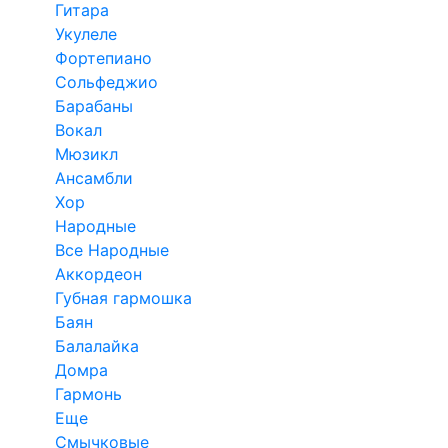
Гитара
Укулеле
Фортепиано
Сольфеджио
Барабаны
Вокал
Мюзикл
Ансамбли
Хор
Народные
Все Народные
Аккордеон
Губная гармошка
Баян
Балалайка
Домра
Гармонь
Еще
Смычковые