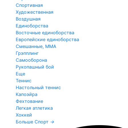
Спортивная
Художественная
Воздушная
Единоборства
Восточные единоборства
Европейские единоборства
Смешанные, ММА
Грэпплинг
Самооборона
Рукопашный бой
Еще
Теннис
Настольный теннис
Капоэйра
Фехтование
Легкая атлетика
Хоккей
Больше Спорт
→