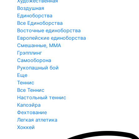
Художественная
Воздушная
Единоборства
Все Единоборства
Восточные единоборства
Европейские единоборства
Смешанные, ММА
Грэпплинг
Самооборона
Рукопашный бой
Еще
Теннис
Все Теннис
Настольный теннис
Капоэйра
Фехтование
Легкая атлетика
Хоккей