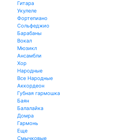
Гитара
Укулеле
Фортепиано
Сольфеджио
Барабаны
Вокал
Мюзикл
Ансамбли
Хор
Народные
Все Народные
Аккордеон
Губная гармошка
Баян
Балалайка
Домра
Гармонь
Еще
Смычковые