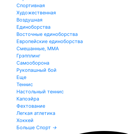
Спортивная
Художественная
Воздушная
Единоборства
Восточные единоборства
Европейские единоборства
Смешанные, ММА
Грэпплинг
Самооборона
Рукопашный бой
Еще
Теннис
Настольный теннис
Капоэйра
Фехтование
Легкая атлетика
Хоккей
Больше Спорт
→