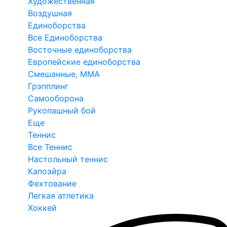
Художественная
Воздушная
Единоборства
Все Единоборства
Восточные единоборства
Европейские единоборства
Смешанные, ММА
Грэпплинг
Самооборона
Рукопашный бой
Еще
Теннис
Все Теннис
Настольный теннис
Капоэйра
Фехтование
Легкая атлетика
Хоккей