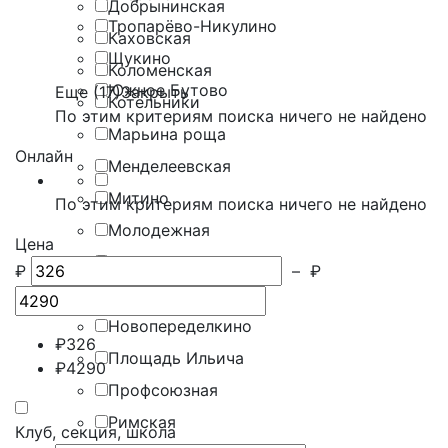
Добрынинская
Тропарёво-Никулино
Каховская
Щукино
Коломенская
Южное Бутово
Еще (17)
Закрыть
Котельники
По этим критериям поиска ничего не найдено
Марьина роща
Онлайн
Менделеевская
Митино
По этим критериям поиска ничего не найдено
Молодежная
Цена
Некрасовка
₽
–
₽
Новодачная
Новопеределкино
₽
326
Площадь Ильича
₽
4290
Профсоюзная
Римская
Клуб, секция, школа