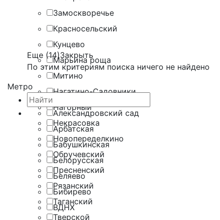
Замоскворечье
Красносельский
Кунцево
Еще (14)
Закрыть
Марьина роща
По этим критериям поиска ничего не найдено
Митино
Метро
Нагатино-Садовники
Нагорный
Александровский сад
Некрасовка
Арбатская
Новопеределкино
Бабушкинская
Обручевский
Белорусская
Пресненский
Беляево
Рязанский
Бибирево
Таганский
ВДНХ
Тверской