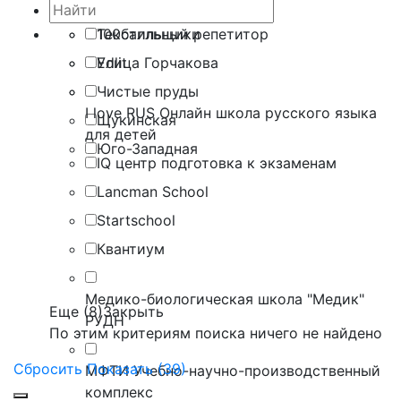
Сокол
Текстильщики
100балльный репетитор
Улица Горчакова
Edlit
Чистые пруды
I love RUS Онлайн школа русского языка
Щукинская
для детей
Юго-Западная
IQ центр подготовка к экзаменам
Lancman School
Startschool
Квантиум
Медико-биологическая школа "Медик"
Еще (8)
Закрыть
РУДН
По этим критериям поиска ничего не найдено
Сбросить
Показать (39)
МФТИ Учебно-научно-производственный
комплекс