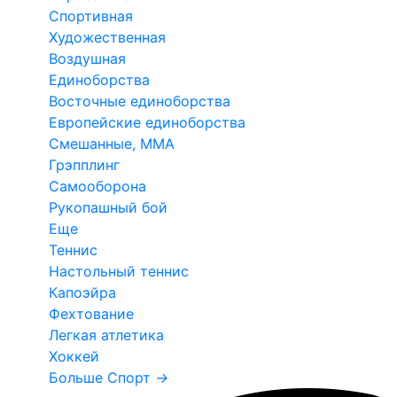
Спортивная
Художественная
Воздушная
Единоборства
Восточные единоборства
Европейские единоборства
Смешанные, ММА
Грэпплинг
Самооборона
Рукопашный бой
Еще
Теннис
Настольный теннис
Капоэйра
Фехтование
Легкая атлетика
Хоккей
Больше Спорт
→