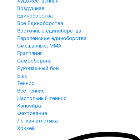
Художественная
Воздушная
Единоборства
Все Единоборства
Восточные единоборства
Европейские единоборства
Смешанные, ММА
Грэпплинг
Самооборона
Рукопашный бой
Еще
Теннис
Все Теннис
Настольный теннис
Капоэйра
Фехтование
Легкая атлетика
Хоккей