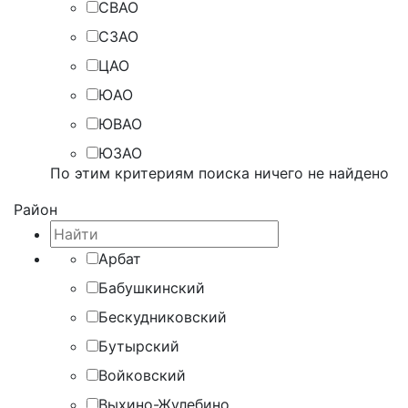
СВАО
СЗАО
ЦАО
ЮАО
ЮВАО
ЮЗАО
По этим критериям поиска ничего не найдено
Район
Арбат
Бабушкинский
Бескудниковский
Бутырский
Войковский
Выхино-Жулебино