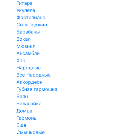
Гитара
Укулеле
Фортепиано
Сольфеджио
Барабаны
Вокал
Мюзикл
Ансамбли
Хор
Народные
Все Народные
Аккордеон
Губная гармошка
Баян
Балалайка
Домра
Гармонь
Еще
Смычковые