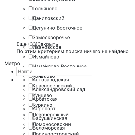
Гольяново
Даниловский
Дегунино Восточное
Замоскворечье
Еще (33)
Закрыть
Ивановское
По этим критериям поиска ничего не найдено
Измайлово
Метро
Измайлово Восточное
Коньково
Автозаводская
Красносельский
Александровский сад
Кунцево
Арбатская
Куркино
Аэропорт
Левобережный
Бабушкинская
Ломоносовский
Беломорская
Лосиноостровский