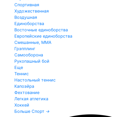
Спортивная
Художественная
Воздушная
Единоборства
Восточные единоборства
Европейские единоборства
Смешанные, ММА
Грэпплинг
Самооборона
Рукопашный бой
Еще
Теннис
Настольный теннис
Капоэйра
Фехтование
Легкая атлетика
Хоккей
Больше Спорт
→