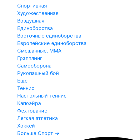
Спортивная
Художественная
Воздушная
Единоборства
Восточные единоборства
Европейские единоборства
Смешанные, ММА
Грэпплинг
Самооборона
Рукопашный бой
Еще
Теннис
Настольный теннис
Капоэйра
Фехтование
Легкая атлетика
Хоккей
Больше Спорт
→