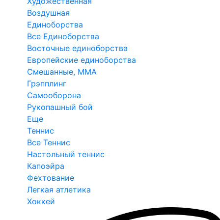
Художественная
Воздушная
Единоборства
Все Единоборства
Восточные единоборства
Европейские единоборства
Смешанные, ММА
Грэпплинг
Самооборона
Рукопашный бой
Еще
Теннис
Все Теннис
Настольный теннис
Капоэйра
Фехтование
Легкая атлетика
Хоккей