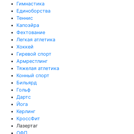
Гимнастика
Единоборства
Теннис
Капоэйра
Фехтование
Легкая атлетика
Хоккей
Гиревой спорт
Армрестлинг
Тяжелая атлетика
Конный спорт
Бильярд
Гольф
Дартс
Йога
Керлинг
КроссФит
Лазертаг
ОФП