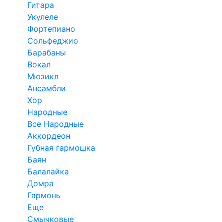
Гитара
Укулеле
Фортепиано
Сольфеджио
Барабаны
Вокал
Мюзикл
Ансамбли
Хор
Народные
Все Народные
Аккордеон
Губная гармошка
Баян
Балалайка
Домра
Гармонь
Еще
Смычковые