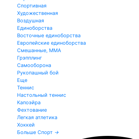
Спортивная
Художественная
Воздушная
Единоборства
Восточные единоборства
Европейские единоборства
Смешанные, ММА
Грэпплинг
Самооборона
Рукопашный бой
Еще
Теннис
Настольный теннис
Капоэйра
Фехтование
Легкая атлетика
Хоккей
Больше Спорт
→