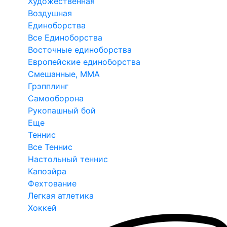
Художественная
Воздушная
Единоборства
Все Единоборства
Восточные единоборства
Европейские единоборства
Смешанные, ММА
Грэпплинг
Самооборона
Рукопашный бой
Еще
Теннис
Все Теннис
Настольный теннис
Капоэйра
Фехтование
Легкая атлетика
Хоккей