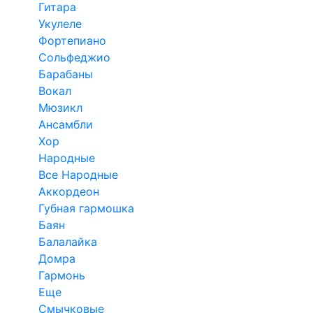
Гитара
Укулеле
Фортепиано
Сольфеджио
Барабаны
Вокал
Мюзикл
Ансамбли
Хор
Народные
Все Народные
Аккордеон
Губная гармошка
Баян
Балалайка
Домра
Гармонь
Еще
Смычковые