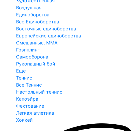
Художественная
Воздушная
Единоборства
Все Единоборства
Восточные единоборства
Европейские единоборства
Смешанные, ММА
Грэпплинг
Самооборона
Рукопашный бой
Еще
Теннис
Все Теннис
Настольный теннис
Капоэйра
Фехтование
Легкая атлетика
Хоккей