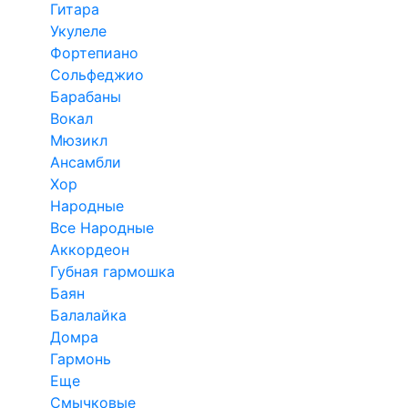
Гитара
Укулеле
Фортепиано
Сольфеджио
Барабаны
Вокал
Мюзикл
Ансамбли
Хор
Народные
Все Народные
Аккордеон
Губная гармошка
Баян
Балалайка
Домра
Гармонь
Еще
Смычковые