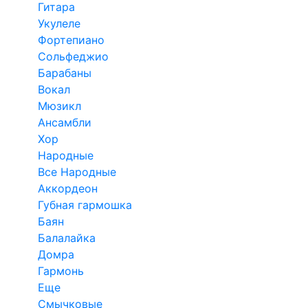
Гитара
Укулеле
Фортепиано
Сольфеджио
Барабаны
Вокал
Мюзикл
Ансамбли
Хор
Народные
Все Народные
Аккордеон
Губная гармошка
Баян
Балалайка
Домра
Гармонь
Еще
Смычковые