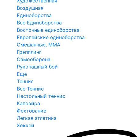
Художественная
Воздушная
Единоборства
Все Единоборства
Восточные единоборства
Европейские единоборства
Смешанные, ММА
Грэпплинг
Самооборона
Рукопашный бой
Еще
Теннис
Все Теннис
Настольный теннис
Капоэйра
Фехтование
Легкая атлетика
Хоккей