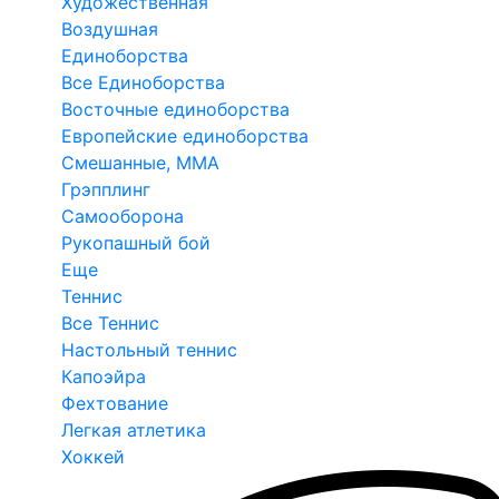
Художественная
Воздушная
Единоборства
Все Единоборства
Восточные единоборства
Европейские единоборства
Смешанные, ММА
Грэпплинг
Самооборона
Рукопашный бой
Еще
Теннис
Все Теннис
Настольный теннис
Капоэйра
Фехтование
Легкая атлетика
Хоккей