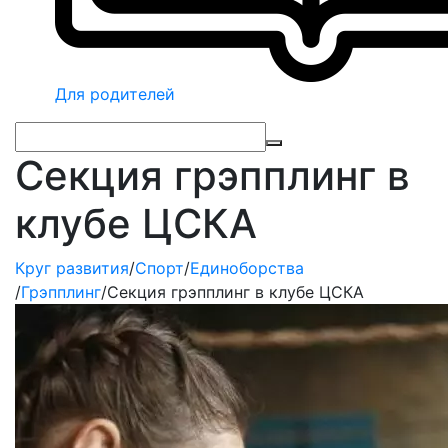
Для родителей
Секция грэпплинг в
клубе ЦСКА
Круг развития
/
Спорт
/
Единоборства
/
Грэпплинг
/
Секция грэпплинг в клубе ЦСКА