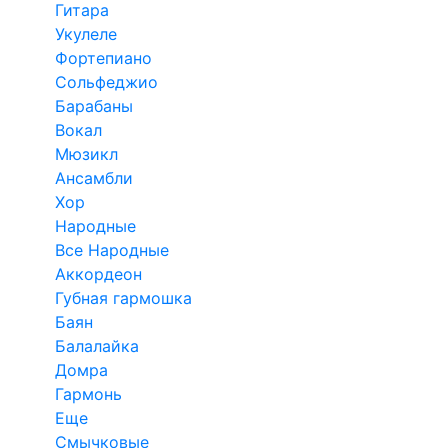
Гитара
Укулеле
Фортепиано
Сольфеджио
Барабаны
Вокал
Мюзикл
Ансамбли
Хор
Народные
Все Народные
Аккордеон
Губная гармошка
Баян
Балалайка
Домра
Гармонь
Еще
Смычковые