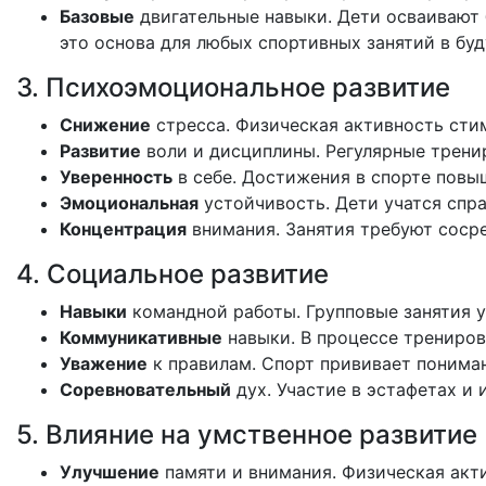
Базовые
двигательные
навыки.
Дети
осваивают
это
основа
для
любых
спортивных
занятий
в
буд
3.
Психоэмоциональное
развитие
Снижение
стресса.
Физическая
активность
сти
Развитие
воли
и
дисциплины.
Регулярные
трени
Уверенность
в
себе.
Достижения
в
спорте
повы
Эмоциональная
устойчивость.
Дети
учатся
спра
Концентрация
внимания.
Занятия
требуют
сосре
4.
Социальное
развитие
Навыки
командной
работы.
Групповые
занятия
у
Коммуникативные
навыки.
В
процессе
трениров
Уважение
к
правилам.
Спорт
прививает
понима
Соревновательный
дух.
Участие
в
эстафетах
и
и
5.
Влияние
на
умственное
развитие
Улучшение
памяти
и
внимания.
Физическая
акт