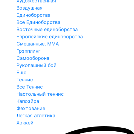
Художественная
Воздушная
Единоборства
Все Единоборства
Восточные единоборства
Европейские единоборства
Смешанные, ММА
Грэпплинг
Самооборона
Рукопашный бой
Еще
Теннис
Все Теннис
Настольный теннис
Капоэйра
Фехтование
Легкая атлетика
Хоккей