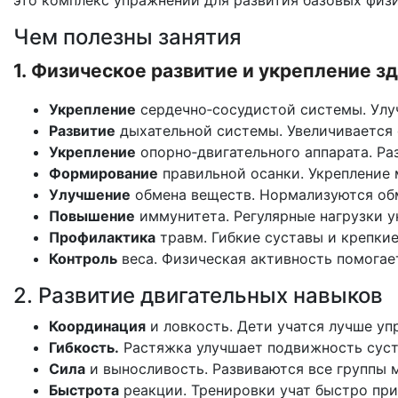
это
комплекс
упражнений
для
развития
базовых
физи
Чем полезны занятия
1.
Физическое
развитие
и
укрепление
зд
Укрепление
сердечно‑сосудистой
системы.
Улу
Развитие
дыхательной
системы.
Увеличивается
Укрепление
опорно‑двигательного
аппарата.
Ра
Формирование
правильной
осанки.
Укрепление
Улучшение
обмена
веществ.
Нормализуются
об
Повышение
иммунитета.
Регулярные
нагрузки
у
Профилактика
травм.
Гибкие
суставы
и
крепки
Контроль
веса.
Физическая
активность
помогае
2.
Развитие
двигательных
навыков
Координация
и
ловкость.
Дети
учатся
лучше
упр
Гибкость.
Растяжка
улучшает
подвижность
суст
Сила
и
выносливость.
Развиваются
все
группы
м
Быстрота
реакции.
Тренировки
учат
быстро
при