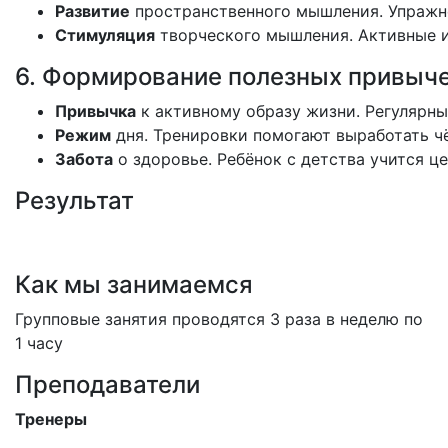
Развитие
пространственного
мышления.
Упражн
Стимуляция
творческого
мышления.
Активные
и
6.
Формирование
полезных
привыч
Привычка
к
активному
образу
жизни.
Регулярны
Режим
дня.
Тренировки
помогают
выработать
ч
Забота
о
здоровье.
Ребёнок
с
детства
учится
це
Результат
Как мы занимаемся
Групповые занятия проводятся 3 раза в неделю по
1 часу
Преподаватели
Тренеры