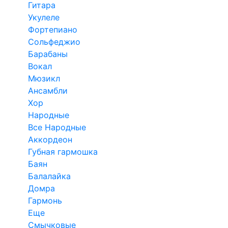
Гитара
Укулеле
Фортепиано
Сольфеджио
Барабаны
Вокал
Мюзикл
Ансамбли
Хор
Народные
Все Народные
Аккордеон
Губная гармошка
Баян
Балалайка
Домра
Гармонь
Еще
Смычковые