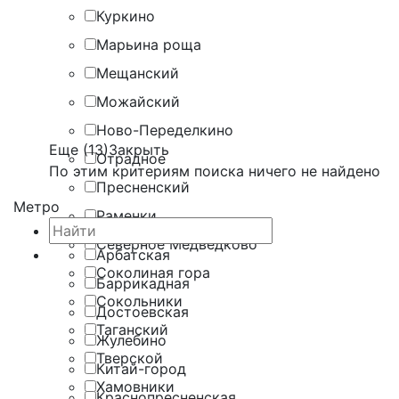
Куркино
Марьина роща
Мещанский
Можайский
Ново-Переделкино
Еще (13)
Закрыть
Отрадное
По этим критериям поиска ничего не найдено
Пресненский
Метро
Раменки
Северное Медведково
Арбатская
Соколиная гора
Баррикадная
Сокольники
Достоевская
Таганский
Жулебино
Тверской
Китай-город
Хамовники
Краснопресненская