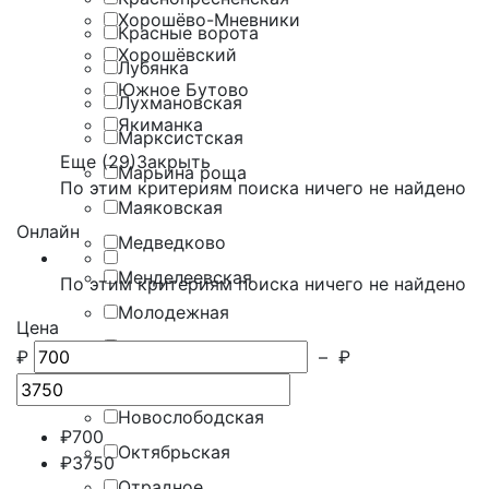
Хорошёво-Мневники
Красные ворота
Хорошёвский
Лубянка
Южное Бутово
Лухмановская
Якиманка
Марксистская
Еще (29)
Закрыть
Марьина роща
По этим критериям поиска ничего не найдено
Маяковская
Онлайн
Медведково
Менделеевская
По этим критериям поиска ничего не найдено
Молодежная
Цена
Новокузнецкая
₽
–
₽
Новопеределкино
Новослободская
₽
700
Октябрьская
₽
3750
Отрадное