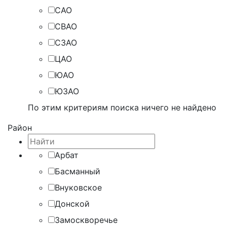
САО
СВАО
СЗАО
ЦАО
ЮАО
ЮЗАО
По этим критериям поиска ничего не найдено
Район
Арбат
Басманный
Внуковское
Донской
Замоскворечье