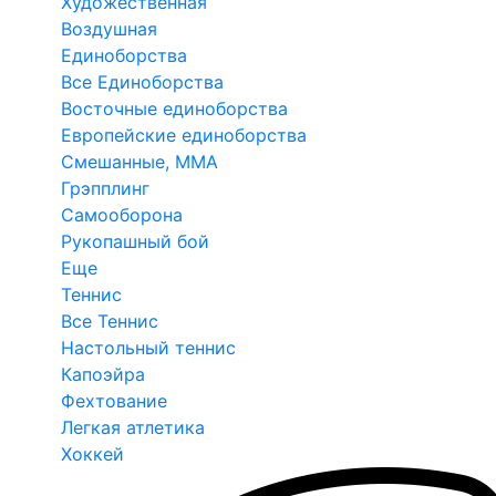
Художественная
Воздушная
Единоборства
Все Единоборства
Восточные единоборства
Европейские единоборства
Смешанные, ММА
Грэпплинг
Самооборона
Рукопашный бой
Еще
Теннис
Все Теннис
Настольный теннис
Капоэйра
Фехтование
Легкая атлетика
Хоккей