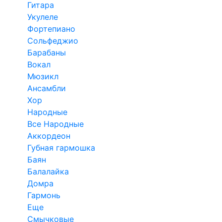
Гитара
Укулеле
Фортепиано
Сольфеджио
Барабаны
Вокал
Мюзикл
Ансамбли
Хор
Народные
Все Народные
Аккордеон
Губная гармошка
Баян
Балалайка
Домра
Гармонь
Еще
Смычковые