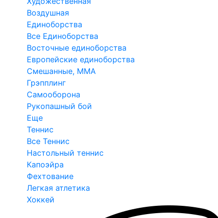
Художественная
Воздушная
Единоборства
Все Единоборства
Восточные единоборства
Европейские единоборства
Смешанные, ММА
Грэпплинг
Самооборона
Рукопашный бой
Еще
Теннис
Все Теннис
Настольный теннис
Капоэйра
Фехтование
Легкая атлетика
Хоккей