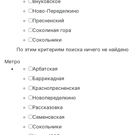
Внуковское
Ново-Переделкино
Пресненский
Соколиная гора
Сокольники
По этим критериям поиска ничего не найдено
Метро
Арбатская
Баррикадная
Краснопресненская
Новопеределкино
Рассказовка
Семеновская
Сокольники