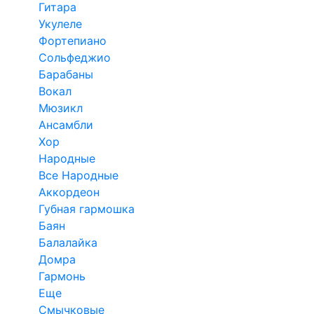
Гитара
Укулеле
Фортепиано
Сольфеджио
Барабаны
Вокал
Мюзикл
Ансамбли
Хор
Народные
Все Народные
Аккордеон
Губная гармошка
Баян
Балалайка
Домра
Гармонь
Еще
Смычковые