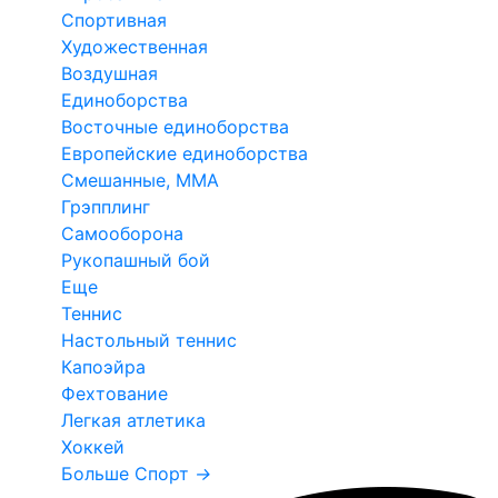
Спортивная
Художественная
Воздушная
Единоборства
Восточные единоборства
Европейские единоборства
Смешанные, ММА
Грэпплинг
Самооборона
Рукопашный бой
Еще
Теннис
Настольный теннис
Капоэйра
Фехтование
Легкая атлетика
Хоккей
Больше Спорт
→