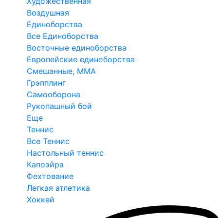
Художественная
Воздушная
Единоборства
Все Единоборства
Восточные единоборства
Европейские единоборства
Смешанные, ММА
Грэпплинг
Самооборона
Рукопашный бой
Еще
Теннис
Все Теннис
Настольный теннис
Капоэйра
Фехтование
Легкая атлетика
Хоккей