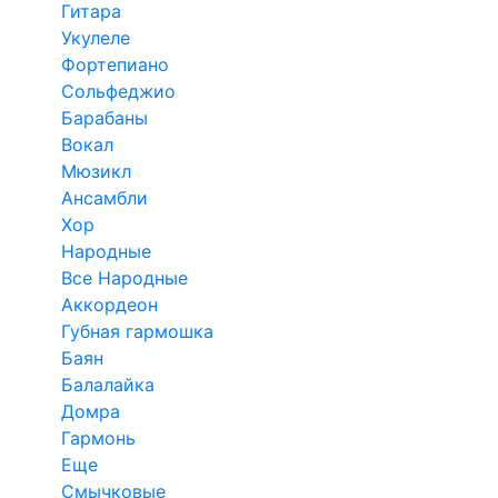
Гитара
Укулеле
Фортепиано
Сольфеджио
Барабаны
Вокал
Мюзикл
Ансамбли
Хор
Народные
Все Народные
Аккордеон
Губная гармошка
Баян
Балалайка
Домра
Гармонь
Еще
Смычковые