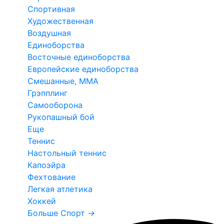
Спортивная
Художественная
Воздушная
Единоборства
Восточные единоборства
Европейские единоборства
Смешанные, ММА
Грэпплинг
Самооборона
Рукопашный бой
Еще
Теннис
Настольный теннис
Капоэйра
Фехтование
Легкая атлетика
Хоккей
Больше Спорт
→