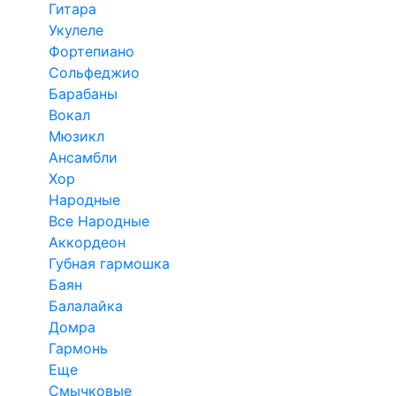
Гитара
Укулеле
Фортепиано
Сольфеджио
Барабаны
Вокал
Мюзикл
Ансамбли
Хор
Народные
Все Народные
Аккордеон
Губная гармошка
Баян
Балалайка
Домра
Гармонь
Еще
Смычковые