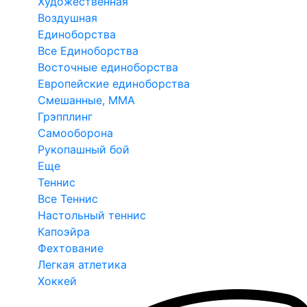
Художественная
Воздушная
Единоборства
Все Единоборства
Восточные единоборства
Европейские единоборства
Смешанные, ММА
Грэпплинг
Самооборона
Рукопашный бой
Еще
Теннис
Все Теннис
Настольный теннис
Капоэйра
Фехтование
Легкая атлетика
Хоккей