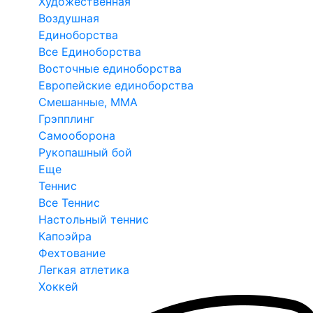
Художественная
Воздушная
Единоборства
Все Единоборства
Восточные единоборства
Европейские единоборства
Смешанные, ММА
Грэпплинг
Самооборона
Рукопашный бой
Еще
Теннис
Все Теннис
Настольный теннис
Капоэйра
Фехтование
Легкая атлетика
Хоккей