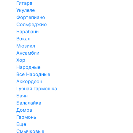
Гитара
Укулеле
Фортепиано
Сольфеджио
Барабаны
Вокал
Мюзикл
Ансамбли
Хор
Народные
Все Народные
Аккордеон
Губная гармошка
Баян
Балалайка
Домра
Гармонь
Еще
Смычковые