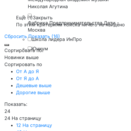
Николая Агутина
Еще (1)
Закрыть
Фабрика Предпринимательства Дети -
По этим критериям поиска ничего не найдено
Москва
Сбросить
Показать (16)
Школа лидера ИнПро
Юниум
Сортировать по:
Новинки выше
Сортировать по
От А до Я
От Я до А
Дешевые выше
Дорогие выше
Показать:
24
24 На страницу
12 На страницу