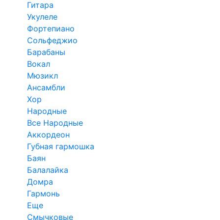
Гитара
Укулеле
Фортепиано
Сольфеджио
Барабаны
Вокал
Мюзикл
Ансамбли
Хор
Народные
Все Народные
Аккордеон
Губная гармошка
Баян
Балалайка
Домра
Гармонь
Еще
Смычковые