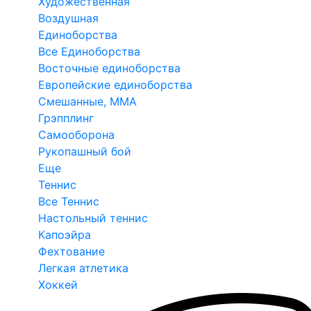
Художественная
Воздушная
Единоборства
Все Единоборства
Восточные единоборства
Европейские единоборства
Смешанные, ММА
Грэпплинг
Самооборона
Рукопашный бой
Еще
Теннис
Все Теннис
Настольный теннис
Капоэйра
Фехтование
Легкая атлетика
Хоккей