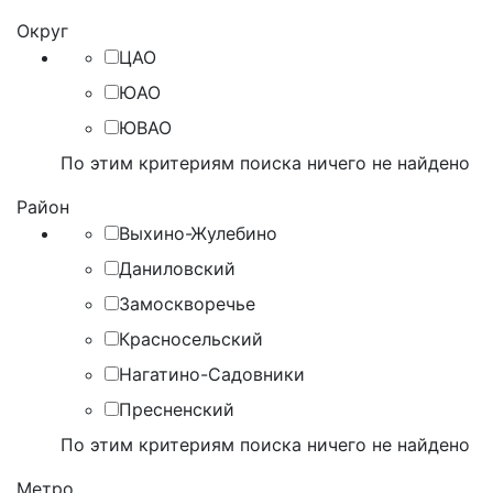
Округ
ЦАО
ЮАО
ЮВАО
По этим критериям поиска ничего не найдено
Район
Выхино-Жулебино
Даниловский
Замоскворечье
Красносельский
Нагатино-Садовники
Пресненский
По этим критериям поиска ничего не найдено
Метро