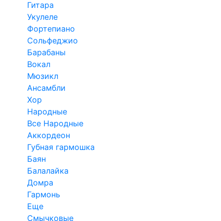
Гитара
Укулеле
Фортепиано
Сольфеджио
Барабаны
Вокал
Мюзикл
Ансамбли
Хор
Народные
Все Народные
Аккордеон
Губная гармошка
Баян
Балалайка
Домра
Гармонь
Еще
Смычковые