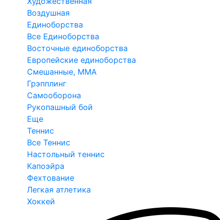
Художественная
Воздушная
Единоборства
Все Единоборства
Восточные единоборства
Европейские единоборства
Смешанные, ММА
Грэпплинг
Самооборона
Рукопашный бой
Еще
Теннис
Все Теннис
Настольный теннис
Капоэйра
Фехтование
Легкая атлетика
Хоккей