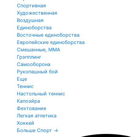
Спортивная
Художественная
Воздушная
Единоборства
Восточные единоборства
Европейские единоборства
Смешанные, ММА
Грэпплинг
Самооборона
Рукопашный бой
Еще
Теннис
Настольный теннис
Капоэйра
Фехтование
Легкая атлетика
Хоккей
Больше Спорт
→