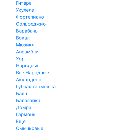
Гитара
Укулеле
Фортепиано
Сольфеджио
Барабаны
Вокал
Мюзикл
Ансамбли
Хор
Народные
Все Народные
Аккордеон
Губная гармошка
Баян
Балалайка
Домра
Гармонь
Еще
Смычковые