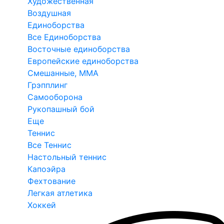
Художественная
Воздушная
Единоборства
Все Единоборства
Восточные единоборства
Европейские единоборства
Смешанные, ММА
Грэпплинг
Самооборона
Рукопашный бой
Еще
Теннис
Все Теннис
Настольный теннис
Капоэйра
Фехтование
Легкая атлетика
Хоккей