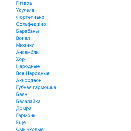
Гитара
Укулеле
Фортепиано
Сольфеджио
Барабаны
Вокал
Мюзикл
Ансамбли
Хор
Народные
Все Народные
Аккордеон
Губная гармошка
Баян
Балалайка
Домра
Гармонь
Еще
Смычковые