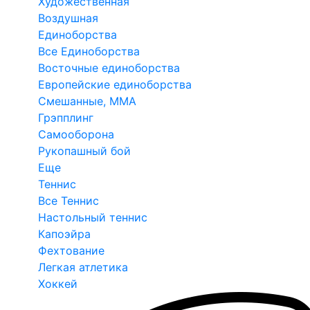
Художественная
Воздушная
Единоборства
Все Единоборства
Восточные единоборства
Европейские единоборства
Смешанные, ММА
Грэпплинг
Самооборона
Рукопашный бой
Еще
Теннис
Все Теннис
Настольный теннис
Капоэйра
Фехтование
Легкая атлетика
Хоккей