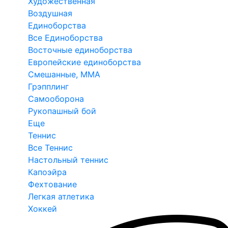
Художественная
Воздушная
Единоборства
Все Единоборства
Восточные единоборства
Европейские единоборства
Смешанные, ММА
Грэпплинг
Самооборона
Рукопашный бой
Еще
Теннис
Все Теннис
Настольный теннис
Капоэйра
Фехтование
Легкая атлетика
Хоккей