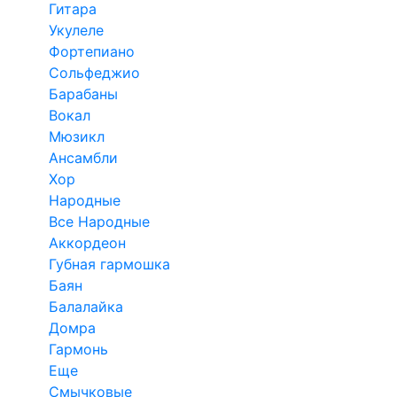
Гитара
Укулеле
Фортепиано
Сольфеджио
Барабаны
Вокал
Мюзикл
Ансамбли
Хор
Народные
Все Народные
Аккордеон
Губная гармошка
Баян
Балалайка
Домра
Гармонь
Еще
Смычковые