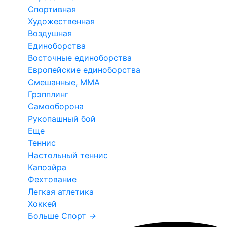
Спортивная
Художественная
Воздушная
Единоборства
Восточные единоборства
Европейские единоборства
Смешанные, ММА
Грэпплинг
Самооборона
Рукопашный бой
Еще
Теннис
Настольный теннис
Капоэйра
Фехтование
Легкая атлетика
Хоккей
Больше Спорт
→