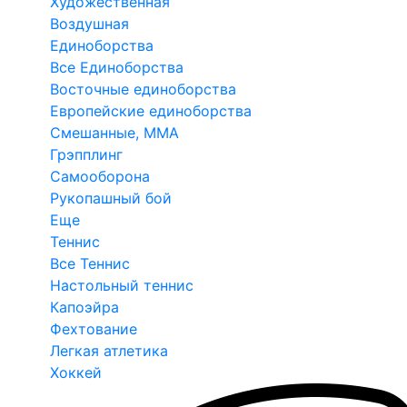
Художественная
Воздушная
Единоборства
Все Единоборства
Восточные единоборства
Европейские единоборства
Смешанные, ММА
Грэпплинг
Самооборона
Рукопашный бой
Еще
Теннис
Все Теннис
Настольный теннис
Капоэйра
Фехтование
Легкая атлетика
Хоккей