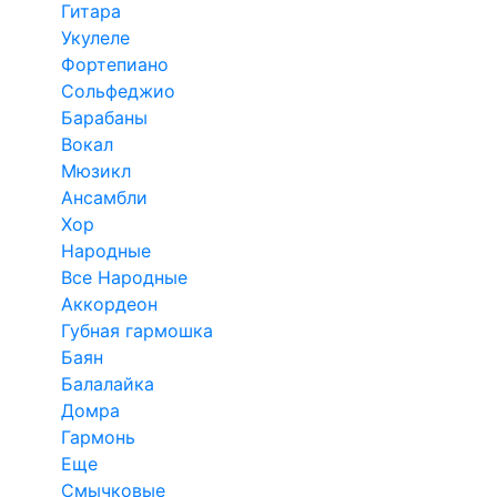
Гитара
Укулеле
Фортепиано
Сольфеджио
Барабаны
Вокал
Мюзикл
Ансамбли
Хор
Народные
Все Народные
Аккордеон
Губная гармошка
Баян
Балалайка
Домра
Гармонь
Еще
Смычковые