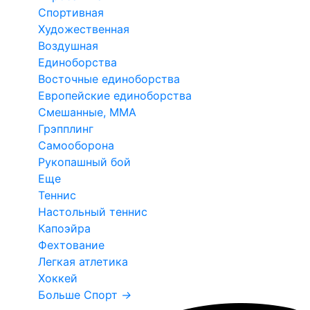
Спортивная
Художественная
Воздушная
Единоборства
Восточные единоборства
Европейские единоборства
Смешанные, ММА
Грэпплинг
Самооборона
Рукопашный бой
Еще
Теннис
Настольный теннис
Капоэйра
Фехтование
Легкая атлетика
Хоккей
Больше Спорт
→