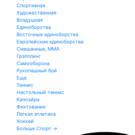
Спортивная
Художественная
Воздушная
Единоборства
Восточные единоборства
Европейские единоборства
Смешанные, ММА
Грэпплинг
Самооборона
Рукопашный бой
Еще
Теннис
Настольный теннис
Капоэйра
Фехтование
Легкая атлетика
Хоккей
Больше Спорт
→