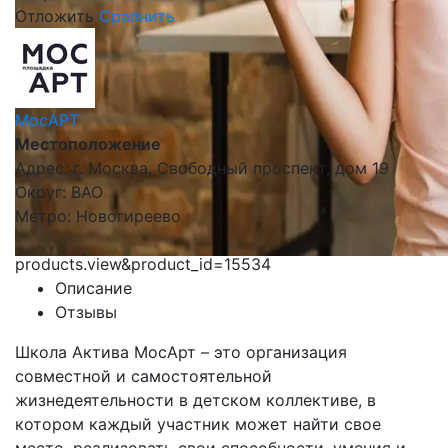
Отложить
Сравнить
МосАРТ
Местоположение
Адрес: г. Москва, Свободный проспект, дом 19
Округ: ВАО
Метро: Новогиреево
products.view&product_id=15534
Описание
Отзывы
Школа Актива МосАрт – это организация
совместной и самостоятельной
жизнедеятельности в детском коллективе, в
котором каждый участник может найти свое