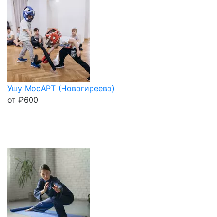
Ушу МосАРТ (Новогиреево)
от
₽
600