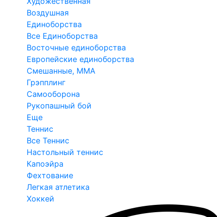
Художественная
Воздушная
Единоборства
Все Единоборства
Восточные единоборства
Европейские единоборства
Смешанные, ММА
Грэпплинг
Самооборона
Рукопашный бой
Еще
Теннис
Все Теннис
Настольный теннис
Капоэйра
Фехтование
Легкая атлетика
Хоккей