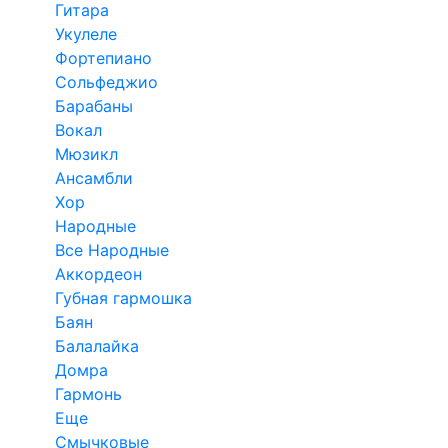
Гитара
Укулеле
Фортепиано
Сольфеджио
Барабаны
Вокал
Мюзикл
Ансамбли
Хор
Народные
Все Народные
Аккордеон
Губная гармошка
Баян
Балалайка
Домра
Гармонь
Еще
Смычковые