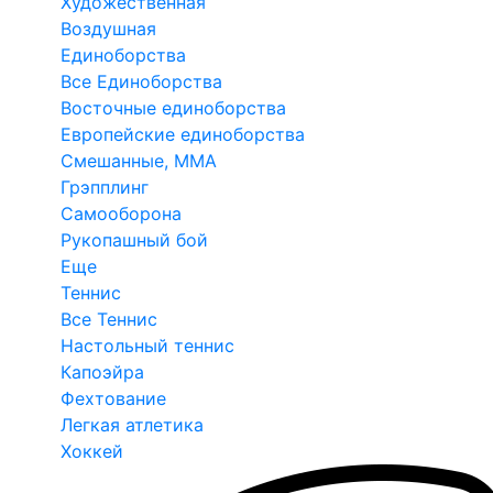
Художественная
Воздушная
Единоборства
Все Единоборства
Восточные единоборства
Европейские единоборства
Смешанные, ММА
Грэпплинг
Самооборона
Рукопашный бой
Еще
Теннис
Все Теннис
Настольный теннис
Капоэйра
Фехтование
Легкая атлетика
Хоккей