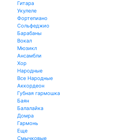
Гитара
Укулеле
Фортепиано
Сольфеджио
Барабаны
Вокал
Мюзикл
Ансамбли
Хор
Народные
Все Народные
Аккордеон
Губная гармошка
Баян
Балалайка
Домра
Гармонь
Еще
Смычковые