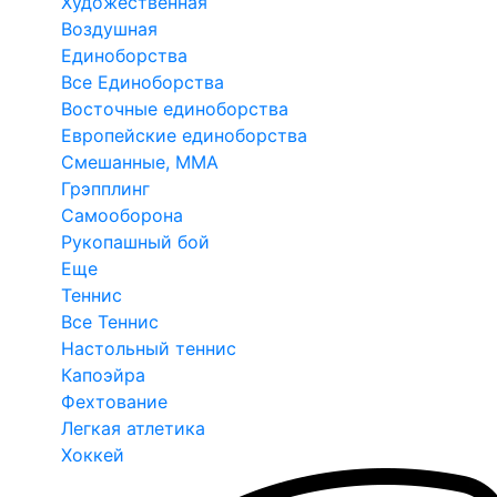
Художественная
Воздушная
Единоборства
Все Единоборства
Восточные единоборства
Европейские единоборства
Смешанные, ММА
Грэпплинг
Самооборона
Рукопашный бой
Еще
Теннис
Все Теннис
Настольный теннис
Капоэйра
Фехтование
Легкая атлетика
Хоккей