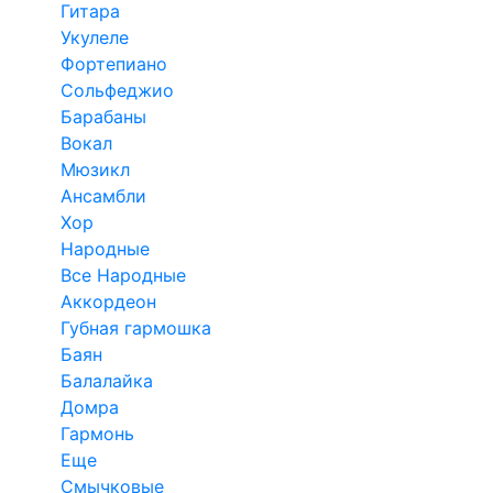
Гитара
Укулеле
Фортепиано
Сольфеджио
Барабаны
Вокал
Мюзикл
Ансамбли
Хор
Народные
Все Народные
Аккордеон
Губная гармошка
Баян
Балалайка
Домра
Гармонь
Еще
Смычковые