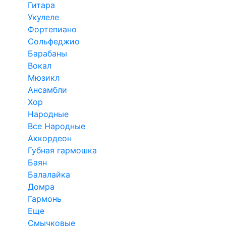
Гитара
Укулеле
Фортепиано
Сольфеджио
Барабаны
Вокал
Мюзикл
Ансамбли
Хор
Народные
Все Народные
Аккордеон
Губная гармошка
Баян
Балалайка
Домра
Гармонь
Еще
Смычковые