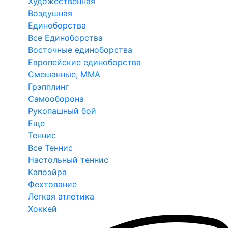
Художественная
Воздушная
Единоборства
Все Единоборства
Восточные единоборства
Европейские единоборства
Смешанные, ММА
Грэпплинг
Самооборона
Рукопашный бой
Еще
Теннис
Все Теннис
Настольный теннис
Капоэйра
Фехтование
Легкая атлетика
Хоккей