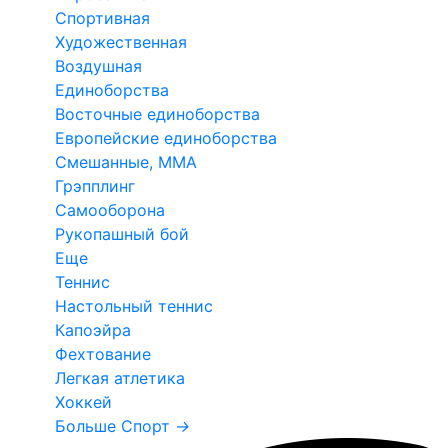
Спортивная
Художественная
Воздушная
Единоборства
Восточные единоборства
Европейские единоборства
Смешанные, ММА
Грэпплинг
Самооборона
Рукопашный бой
Еще
Теннис
Настольный теннис
Капоэйра
Фехтование
Легкая атлетика
Хоккей
Больше Спорт
→