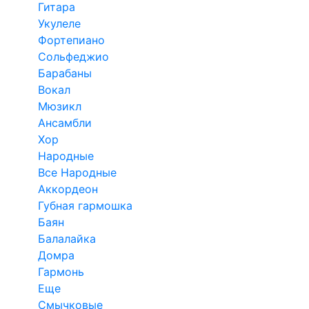
Гитара
Укулеле
Фортепиано
Сольфеджио
Барабаны
Вокал
Мюзикл
Ансамбли
Хор
Народные
Все Народные
Аккордеон
Губная гармошка
Баян
Балалайка
Домра
Гармонь
Еще
Смычковые