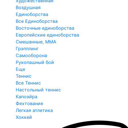
Художественная
Воздушная
Единоборства
Все Единоборства
Восточные единоборства
Европейские единоборства
Смешанные, ММА
Грэпплинг
Самооборона
Рукопашный бой
Еще
Теннис
Все Теннис
Настольный теннис
Капоэйра
Фехтование
Легкая атлетика
Хоккей